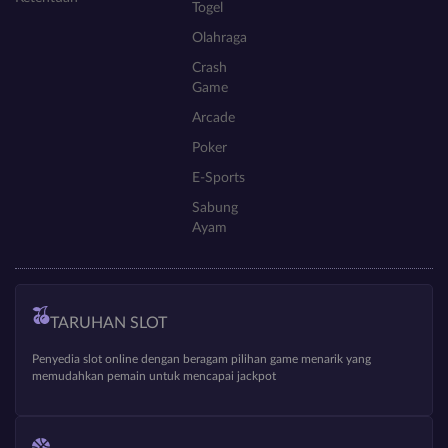
Togel
Olahraga
Crash
Game
Arcade
Poker
E-Sports
Sabung
Ayam
TARUHAN SLOT
Penyedia slot online dengan beragam pilihan game menarik yang
memudahkan pemain untuk mencapai jackpot