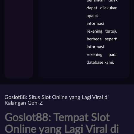
penarikan tidak
dapat dilakukan
apabila
informasi
rekening tertuju
berbeda seperti
informasi
rekening pada
database kami.
Goslot88: Situs Slot Online yang Lagi Viral di
Kalangan Gen-Z
Goslot88: Tempat Slot
Online yang Lagi Viral di