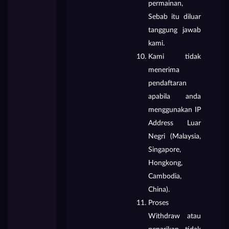
permainan,
Sebab itu diluar
tanggung jawab
kami.
Kami tidak
menerima
pendaftaran
apabila anda
menggunakan IP
Address Luar
Negri (Malaysia,
Singapore,
Hongkong,
Cambodia,
China).
Proses
Withdraw atau