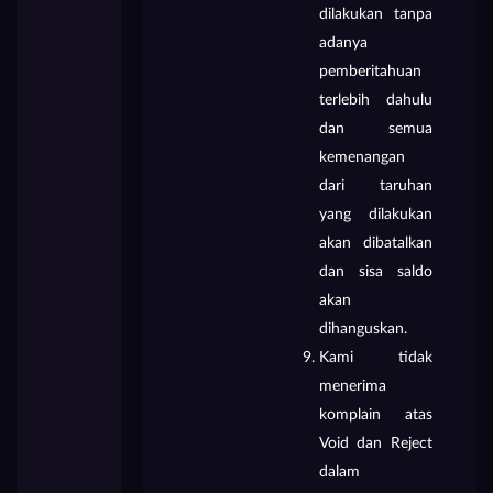
dilakukan tanpa
adanya
pemberitahuan
terlebih dahulu
dan semua
kemenangan
dari taruhan
yang dilakukan
akan dibatalkan
dan sisa saldo
akan
dihanguskan.
Kami tidak
menerima
komplain atas
Void dan Reject
dalam