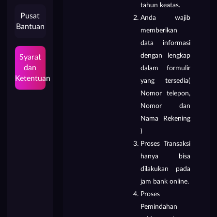
tahun keatas.
Pusat
Anda wajib
Bantuan
memberikan
data informasi
dengan lengkap
Syarat
dan
dalam formulir
Ketentuan
yang tersedia(
Nomor telepon,
Nomor dan
Nama Rekening
)
Proses Transaksi
hanya bisa
dilakukan pada
jam bank online.
Proses
Pemindahan