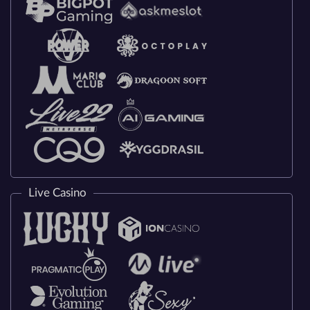
Live Casino