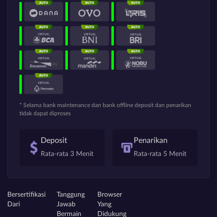
* Selama bank maintenance dan bank offline deposit dan penarikan
tidak dapat diproses
Deposit
Penarikan
Rata-rata 3 Menit
Rata-rata 5 Menit
Bersertifikasi
Tanggung
Browser
Dari
Jawab
Yang
Bermain
Didukung