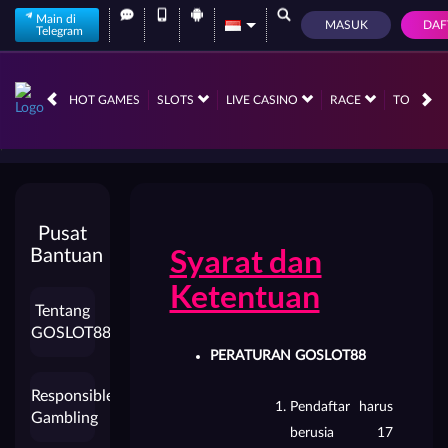
Main di
MASUK
DAF
Telegram
HOT GAMES
SLOTS
LIVE CASINO
RACE
TOGEL
'
Pusat
Syarat dan
Bantuan
Ketentuan
Tentang
GOSLOT88
PERATURAN GOSLOT88
Responsible
Pendaftar harus
Gambling
berusia 17