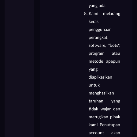
yang ada
Kami melarang
keras
penggunaan
perangkat,
software, "bots",
program atau
metode apapun
yang
diaplikasikan
untuk
menghasilkan
taruhan yang
tidak wajar dan
merugikan pihak
kami. Penutupan
account akan