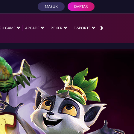
MASUK
DAFTAR
SH GAME
ARCADE
POKER
E-SPORTS
SABUNG AYAM