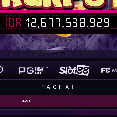
IDR
12,677,538,929
FACHAI
SLOTS