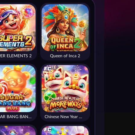
ER ELEMENTS 2
Queen of Inca 2
SUGAR BANG BANG PLUS
Chinese New Year Moreways