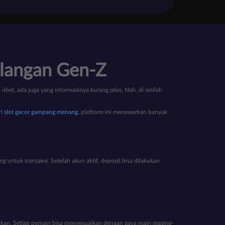
Kalangan Gen-Z
et, ada juga yang informasinya kurang jelas. Nah, di sinilah
ri
slot gacor gampang menang
, platform ini menawarkan banyak
ng untuk transaksi. Setelah akun aktif, deposit bisa dilakukan
ainkan. Setiap pemain bisa menyesuaikan dengan gaya main masing-