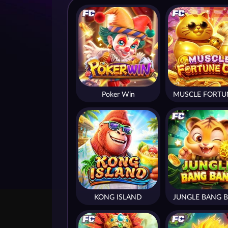
Poker Win
KONG ISLAND