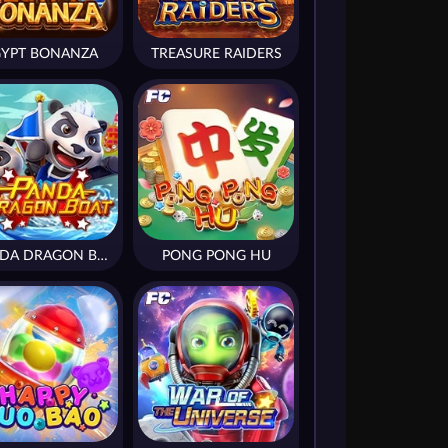
GYPT BONANZA
TREASURE RAIDERS
PANDA DRAGON BOAT
PONG PONG HU