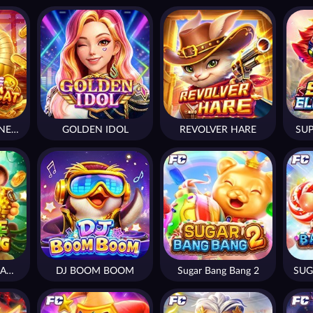
MUSCLE FORTUNE CAT
GOLDEN IDOL
REVOLVER HARE
SUP
JUNGLE BANG BANG
DJ BOOM BOOM
Sugar Bang Bang 2