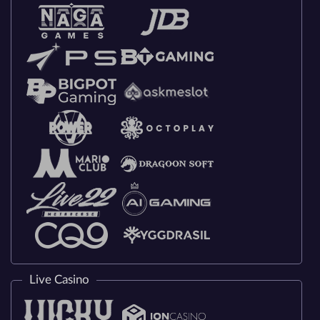
Live Casino