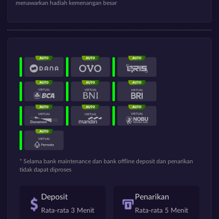
menawarkan hadiah kemenangan besar
* Selama bank maintenance dan bank offline deposit dan penarikan
tidak dapat diproses
Deposit
Penarikan
Rata-rata 3 Menit
Rata-rata 5 Menit