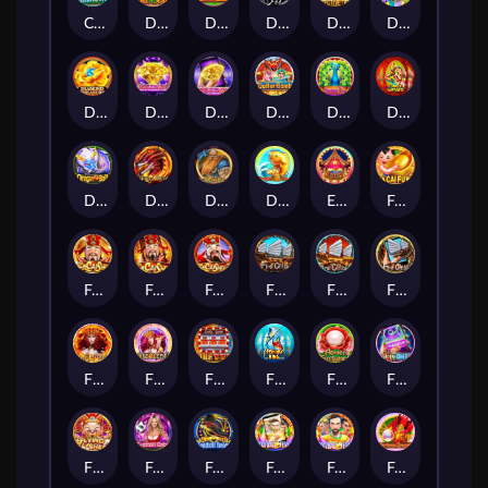
Cricket Fever
Da Fa Cai
Da Hong Zhong
Detective Dee
Detective Dee 2
Diamond Fruit
Diamond Treasure
Disco Night
Disco Night M
Dollar Bomb
Double Fly
Double Happiness
Dragon Ball
Dragon Heart
Dragon Hunters
Dragon Koi
Ecstatic Circus
Fa Cai Fu Wa
Fa Cai Shen
Fa Cai Shen M
Fa Cai Shen2
Fire Chibi
Fire Chibi 2
Fire Chibi M
Fire Queen
Fire Queen2
Fire777
Fishing King
Flower Fortunes
Fly Out
Flying Cai Shen
Football Baby
Football Boots
Football Fever
Football Fever M
Fortune Dragon