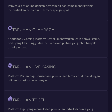
Penyedia slot online dengan beragam pilihan game menarik yang
memudahkan pemain untuk mencapai jackpot
TARUHAN OLAHRAGA
Sportsbook Gaming Platform Terbaik menawarkan lebih banyak game,
odds yang lebih tinggi, dan menyediakan pilihan yang lebih banyak
untuk pemain.
TARUHAN LIVE KASINO
Platform Pilihan bagi perusahaan-perusahaan terbaik di dunia, dengan
pilihan variasi game terbanyak
TARUHAN TOGEL
Platform togel yang menarik dari perusahan terbaik di dunia yang