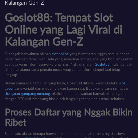
Kalangan Gen-Z
Goslot88: Tempat Slot
Online yang Lagi Viral di
Kalangan Gen-Z
Di tengah banyaknya pilihan
slot online
yang bertebaran, nggak semua benar-
benar nyaman dimainkan. Ada yang servernya lambat, ada yang bonusnya ribet,
ada juga yang informasinya kurang jelas. Nah, di sinilah
Goslot88
mulai banyak
dilirik, terutama sama pemain muda yang cari platform simpel tapi tetap
lengkap.
Bukan cuma soal tampilan yang fresh, Goslot88 dikenal karena koleksi
slot
gacor
yang variatif dan mudah diakses kapan saja. Buat kamu yang sering cari
slot gacor gampang menang
, platform ini menawarkan banyak pilihan game
dengan RTP real-time yang bisa dicek langsung tanpa perlu tebak-tebakan.
Proses Daftar yang Nggak Bikin
Ribet
Salah satu alasan kenapa banyak pemain betah adalah proses registrasinya