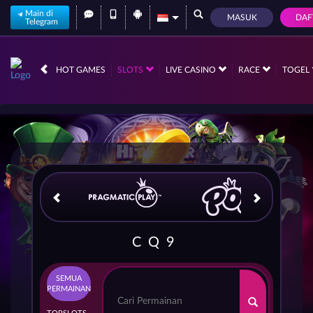
Main di
MASUK
DAF
Telegram
IDR
12,694,058,
HOT GAMES
SLOTS
LIVE CASINO
RACE
TOGEL
'
CQ9
SEMUA
PERMAINAN