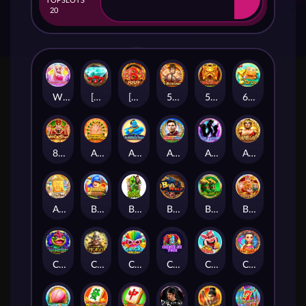
TOP
SLOTS
20
Wild Disco Night
[777]
[888]
5 Boxing
5 God beasts
6 Toros
888 Cai Shen
Acrobatics
Aladdin's lamp
All Star Team
All Wilds
Apollo
Apsaras
Baseball Fever
Beanstalk
Big Wolf
Boots Of Luck
Burning Xi-You
Chameleon
Chicago II
Chicky Parm Parm
Cirque de fous
Coin Spinner
Crazy Nuozha