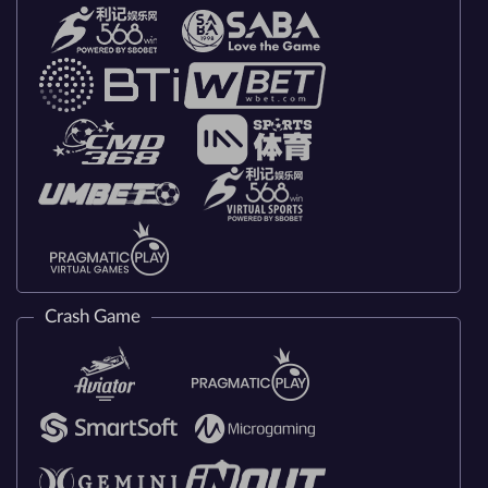
Crash Game