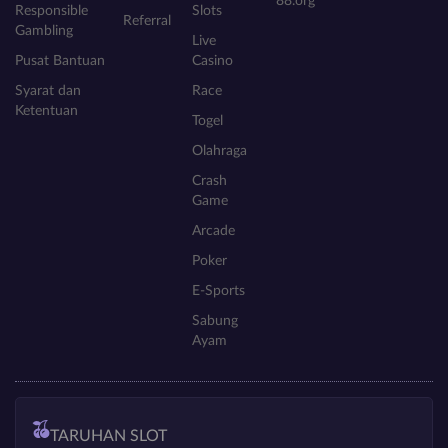
88.org
Responsible
Slots
Referral
Gambling
Live
Pusat Bantuan
Casino
Syarat dan
Race
Ketentuan
Togel
Olahraga
Crash
Game
Arcade
Poker
E-Sports
Sabung
Ayam
TARUHAN SLOT