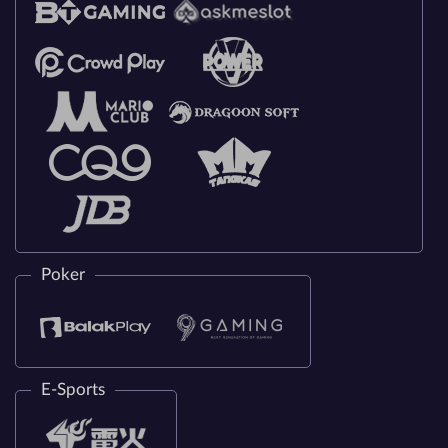
Poker
E-Sports