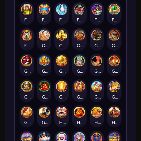
Fortune Spirits
Fortune Totem
Frozen World
Fruit King
Fruit King II
Fruity Carnival
Funny Alpaca
Ganesha Jr.
GENIE
God Of Chess
God of War
God of War M
Gold Stealer
Golden Dragon Club
Golden Eggs
Golden Mayan
Good Fortune
Good Fortune M
Gophers War
Great Lion
Greek Gods
Gu Gu Gu 2 M
Gu Gu Gu 3
Gu Gu Gu M
Gu Gu Gu2
GuGuGu
Happy Rich Year
Hephaestus
Hercules
Hero of the 3 Kingdoms - Cao Cao