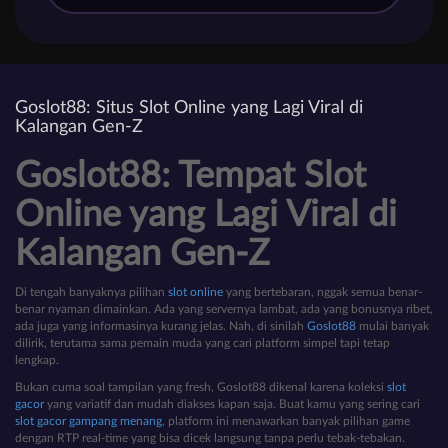
Goslot88: Situs Slot Online yang Lagi Viral di
Kalangan Gen-Z
Goslot88: Tempat Slot
Online yang Lagi Viral di
Kalangan Gen-Z
Di tengah banyaknya pilihan
slot online
yang bertebaran, nggak semua benar-
benar nyaman dimainkan. Ada yang servernya lambat, ada yang bonusnya ribet,
ada juga yang informasinya kurang jelas. Nah, di sinilah
Goslot88
mulai banyak
dilirik, terutama sama pemain muda yang cari platform simpel tapi tetap
lengkap.
Bukan cuma soal tampilan yang fresh, Goslot88 dikenal karena koleksi
slot
gacor
yang variatif dan mudah diakses kapan saja. Buat kamu yang sering cari
slot gacor gampang menang
, platform ini menawarkan banyak pilihan game
dengan RTP real-time yang bisa dicek langsung tanpa perlu tebak-tebakan.