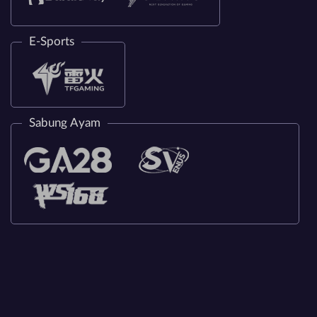
E-Sports
Sabung Ayam