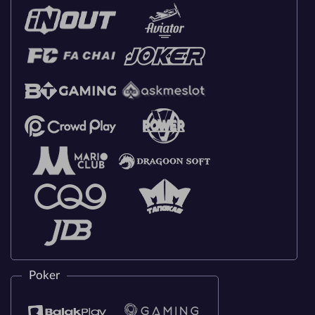
Poker