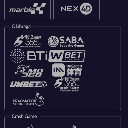
Olahraga
Crash Game