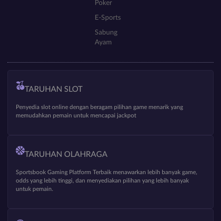
Poker
E-Sports
Sabung
Ayam
TARUHAN SLOT
Penyedia slot online dengan beragam pilihan game menarik yang
memudahkan pemain untuk mencapai jackpot
TARUHAN OLAHRAGA
Sportsbook Gaming Platform Terbaik menawarkan lebih banyak game,
odds yang lebih tinggi, dan menyediakan pilihan yang lebih banyak
untuk pemain.