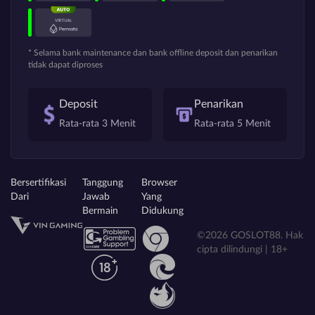
* Selama bank maintenance dan bank offline deposit dan penarikan
tidak dapat diproses
Deposit
Penarikan
Rata-rata 3 Menit
Rata-rata 5 Menit
Bersertifikasi
Tanggung
Browser
Dari
Jawab
Yang
Bermain
Didukung
©2026 GOSLOT88. Hak
cipta dilindungi | 18+