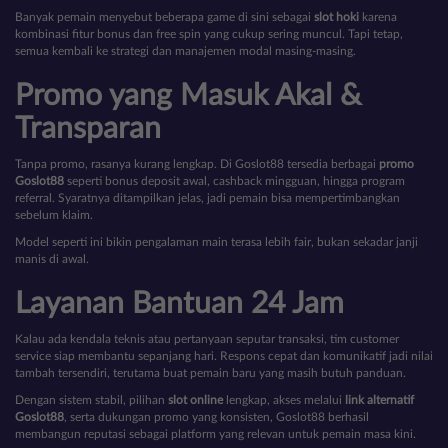
Banyak pemain menyebut beberapa game di sini sebagai
slot hoki
karena
kombinasi fitur bonus dan free spin yang cukup sering muncul. Tapi tetap,
semua kembali ke strategi dan manajemen modal masing-masing.
Promo yang Masuk Akal &
Transparan
Tanpa promo, rasanya kurang lengkap. Di Goslot88 tersedia berbagai
promo
Goslot88
seperti bonus deposit awal, cashback mingguan, hingga program
referral. Syaratnya ditampilkan jelas, jadi pemain bisa mempertimbangkan
sebelum klaim.
Model seperti ini bikin pengalaman main terasa lebih fair, bukan sekadar janji
manis di awal.
Layanan Bantuan 24 Jam
Kalau ada kendala teknis atau pertanyaan seputar transaksi, tim customer
service siap membantu sepanjang hari. Respons cepat dan komunikatif jadi nilai
tambah tersendiri, terutama buat pemain baru yang masih butuh panduan.
Dengan sistem stabil, pilihan
slot online
lengkap, akses melalui
link alternatif
Goslot88
, serta dukungan promo yang konsisten, Goslot88 berhasil
membangun reputasi sebagai platform yang relevan untuk pemain masa kini.