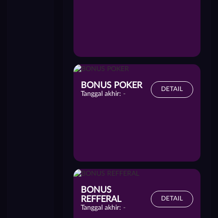
BONUS POKER
DETAIL
Tanggal akhir:
-
BONUS
REFFERAL
DETAIL
Tanggal akhir:
-