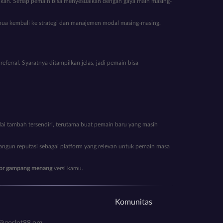
ainkan. Setiap pemain bisa menyesuaikan dengan gaya main masing-
emua kembali ke strategi dan manajemen modal masing-masing.
ferral. Syaratnya ditampilkan jelas, jadi pemain bisa
ilai tambah tersendiri, terutama buat pemain baru yang masih
angun reputasi sebagai platform yang relevan untuk pemain masa
cor gampang menang
versi kamu.
Komunitas
@goslot88.org