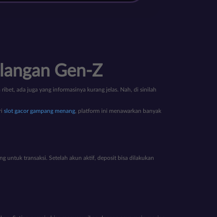
Kalangan Gen-Z
et, ada juga yang informasinya kurang jelas. Nah, di sinilah
ri
slot gacor gampang menang
, platform ini menawarkan banyak
ng untuk transaksi. Setelah akun aktif, deposit bisa dilakukan