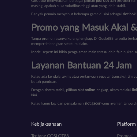
Goslot88 menyediakan berbagai pilihan
judi slot
dari provider te
masing, apakah suka volatilitas tinggi atau yang lebih stabil.
Banyak pemain menyebut beberapa game di sini sebagai
slot hoki
Promo yang Masuk Akal &
Tanpa promo, rasanya kurang lengkap. Di Goslot88 tersedia berb
mempertimbangkan sebelum klaim.
Model seperti ini bikin pengalaman main terasa lebih fair, bukan se
Layanan Bantuan 24 Jam
Kalau ada kendala teknis atau pertanyaan seputar transaksi, tim 
butuh panduan.
Dengan sistem stabil, pilihan
slot online
lengkap, akses melalui
lin
kini.
Kalau kamu lagi cari pengalaman
slot gacor
yang nyaman tanpa dram
Kebijaksanaan
Platform
Tentang GOSLOT88
Promosi