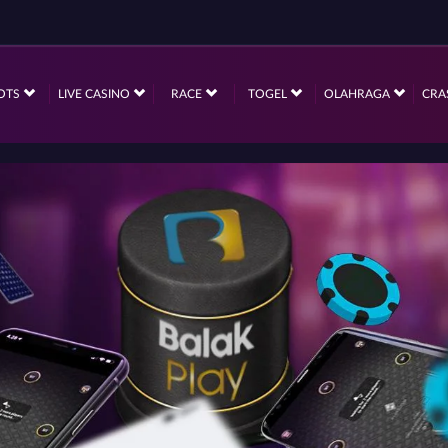
OTS
LIVE CASINO
RACE
TOGEL
OLAHRAGA
CRA