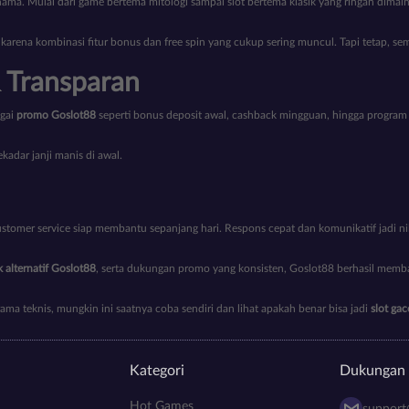
rnama. Mulai dari game bertema mitologi sampai slot bertema klasik yang ringan dim
karena kombinasi fitur bonus dan free spin yang cukup sering muncul. Tapi tetap, s
 Transparan
agai
promo Goslot88
seperti bonus deposit awal, cashback mingguan, hingga program re
kadar janji manis di awal.
customer service siap membantu sepanjang hari. Respons cepat dan komunikatif jadi n
k alternatif Goslot88
, serta dukungan promo yang konsisten, Goslot88 berhasil memb
a teknis, mungkin ini saatnya coba sendiri dan lihat apakah benar bisa jadi
slot ga
Kategori
Dukungan
Hot Games
support