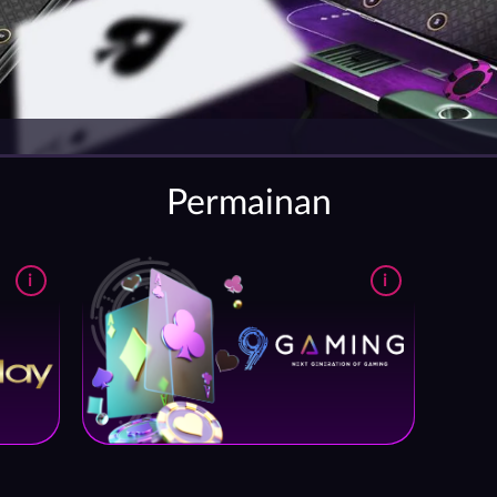
Permainan
i
i