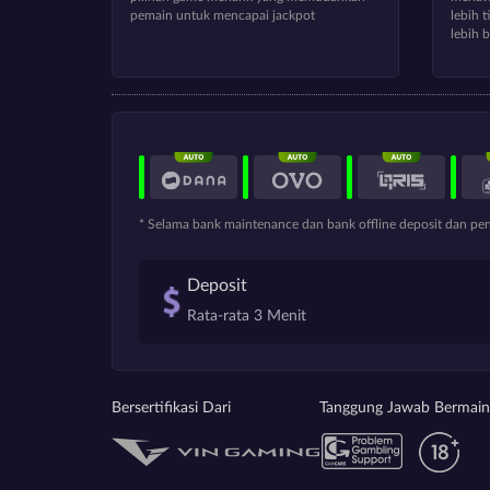
pemain untuk mencapai jackpot
lebih 
lebih 
* Selama bank maintenance dan bank offline deposit dan pen
Deposit
Rata-rata 3 Menit
Bersertifikasi Dari
Tanggung Jawab Bermain