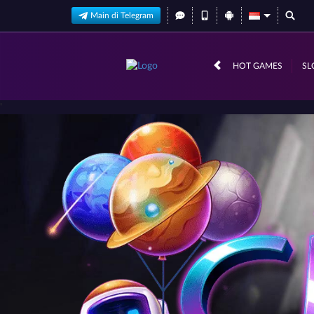
Main di Telegram
HOT GAMES
SL
'