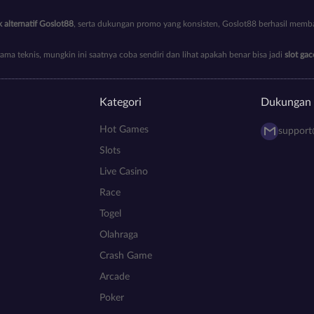
k alternatif Goslot88
, serta dukungan promo yang konsisten, Goslot88 berhasil memb
a teknis, mungkin ini saatnya coba sendiri dan lihat apakah benar bisa jadi
slot ga
Kategori
Dukungan
Hot Games
support
Slots
Live Casino
Race
Togel
Olahraga
Crash Game
Arcade
Poker