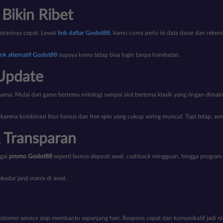
Bikin Ribet
strasinya cepat. Lewat
link daftar Goslot88
, kamu cuma perlu isi data dasar dan rekeni
ink alternatif Goslot88
supaya kamu tetap bisa login tanpa hambatan.
Update
rnama. Mulai dari game bertema mitologi sampai slot bertema klasik yang ringan dim
karena kombinasi fitur bonus dan free spin yang cukup sering muncul. Tapi tetap, s
 Transparan
agai
promo Goslot88
seperti bonus deposit awal, cashback mingguan, hingga program re
kadar janji manis di awal.
customer service siap membantu sepanjang hari. Respons cepat dan komunikatif jadi n