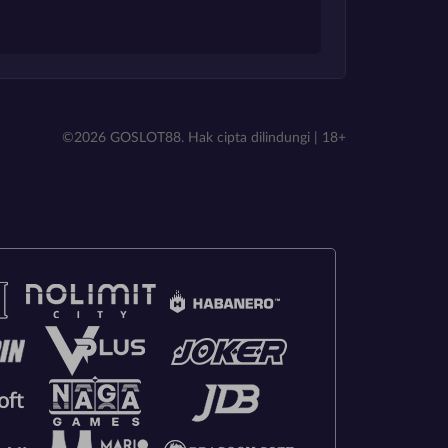
©2026 GOSLOT88. Hak cipta dilindungi | 18+