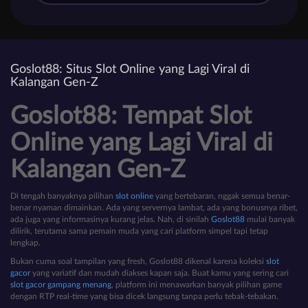
Goslot88: Situs Slot Online yang Lagi Viral di
Kalangan Gen-Z
Goslot88: Tempat Slot
Online yang Lagi Viral di
Kalangan Gen-Z
Di tengah banyaknya pilihan
slot online
yang bertebaran, nggak semua benar-
benar nyaman dimainkan. Ada yang servernya lambat, ada yang bonusnya ribet,
ada juga yang informasinya kurang jelas. Nah, di sinilah
Goslot88
mulai banyak
dilirik, terutama sama pemain muda yang cari platform simpel tapi tetap
lengkap.
Bukan cuma soal tampilan yang fresh, Goslot88 dikenal karena koleksi
slot
gacor
yang variatif dan mudah diakses kapan saja. Buat kamu yang sering cari
slot gacor gampang menang
, platform ini menawarkan banyak pilihan game
dengan RTP real-time yang bisa dicek langsung tanpa perlu tebak-tebakan.