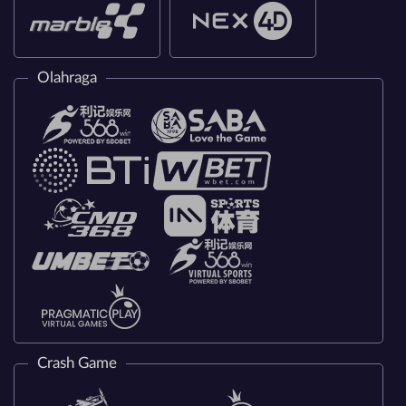
Olahraga
Crash Game