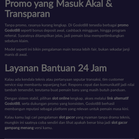
Promo yang Masuk Akal &
Transparan
Tanpa promo, rasanya kurang lengkap. Di Goslot88 tersedia berbagai
promo
Goslot88
seperti bonus deposit awal, cashback mingguan, hingga program
referral. Syaratnya ditampilkan jelas, jadi pemain bisa mempertimbangkan
sebelum klaim.
Model seperti ini bikin pengalaman main terasa lebih fair, bukan sekadar janji
manis di awal.
Layanan Bantuan 24 Jam
Kalau ada kendala teknis atau pertanyaan seputar transaksi, tim customer
service siap membantu sepanjang hari. Respons cepat dan komunikatif jadi nilai
tambah tersendiri, terutama buat pemain baru yang masih butuh panduan.
Dengan sistem stabil, pilihan
slot online
lengkap, akses melalui
link alternatif
Goslot88
, serta dukungan promo yang konsisten, Goslot88 berhasil
membangun reputasi sebagai platform yang relevan untuk pemain masa kini.
Kalau kamu lagi cari pengalaman
slot gacor
yang nyaman tanpa drama teknis,
mungkin ini saatnya coba sendiri dan lihat apakah benar bisa jadi
slot gacor
gampang menang
versi kamu.