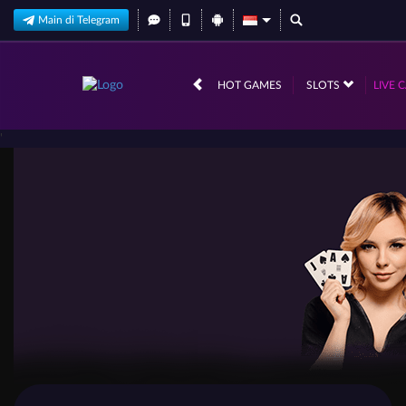
Main di Telegram
HOT GAMES
SLOTS
LIVE 
'