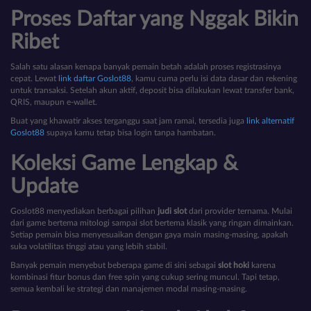
Proses Daftar yang Nggak Bikin
Ribet
Salah satu alasan kenapa banyak pemain betah adalah proses registrasinya
cepat. Lewat
link daftar Goslot88
, kamu cuma perlu isi data dasar dan rekening
untuk transaksi. Setelah akun aktif, deposit bisa dilakukan lewat transfer bank,
QRIS, maupun e-wallet.
Buat yang khawatir akses terganggu saat jam ramai, tersedia juga
link alternatif
Goslot88
supaya kamu tetap bisa login tanpa hambatan.
Koleksi Game Lengkap &
Update
Goslot88 menyediakan berbagai pilihan
judi slot
dari provider ternama. Mulai
dari game bertema mitologi sampai slot bertema klasik yang ringan dimainkan.
Setiap pemain bisa menyesuaikan dengan gaya main masing-masing, apakah
suka volatilitas tinggi atau yang lebih stabil.
Banyak pemain menyebut beberapa game di sini sebagai
slot hoki
karena
kombinasi fitur bonus dan free spin yang cukup sering muncul. Tapi tetap,
semua kembali ke strategi dan manajemen modal masing-masing.