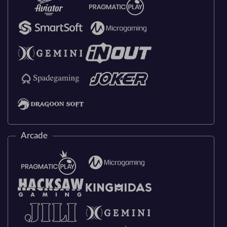
Arcade