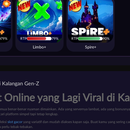
79%
RTP
79%
RTP
90%
Limbo+
Spire+
 di Kalangan Gen-Z
 Online yang Lagi Viral di 
mua benar-benar nyaman dimainkan. Ada yang servernya lambat, ada yang bonusnya rib
ri platform simpel tapi tetap lengkap.
leksi
slot gacor
yang variatif dan mudah diakses kapan saja. Buat kamu yang sering ca
a perlu tebak-tebakan.