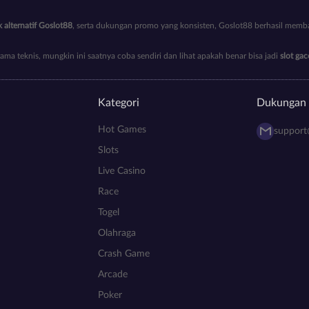
k alternatif Goslot88
, serta dukungan promo yang konsisten, Goslot88 berhasil memb
a teknis, mungkin ini saatnya coba sendiri dan lihat apakah benar bisa jadi
slot ga
Kategori
Dukungan
Hot Games
support
Slots
Live Casino
Race
Togel
Olahraga
Crash Game
Arcade
Poker