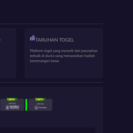
O
TARUHAN TOGEL
Platform togel yang menarik dari perusahan
terbaik di dunia yang menawarkan hadiah
kemenangan besar