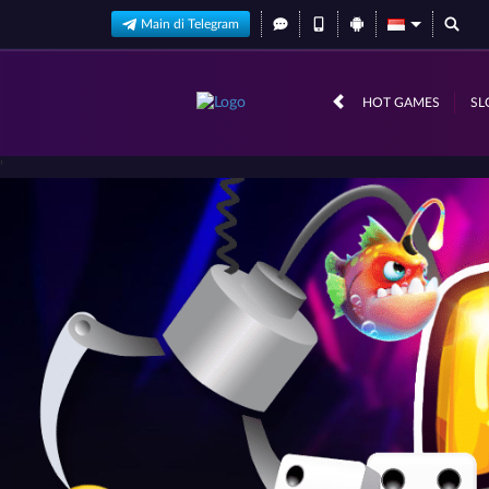
Main di Telegram
HOT GAMES
SL
'