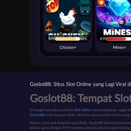
RTP
84%
RTP
Chicken+
Mines+
Goslot88: Situs Slot Online yang Lagi Viral
Goslot88: Tempat Slot
Di tengah banyaknya pilihan
slot online
yang bertebaran, nggak se
Goslot88
mulai banyak dilirik, terutama sama pemain muda yang ca
Bukan cuma soal tampilan yang fresh, Goslot88 dikenal karena ko
pilihan game dengan RTP real-time yang bisa dicek langsung tanp