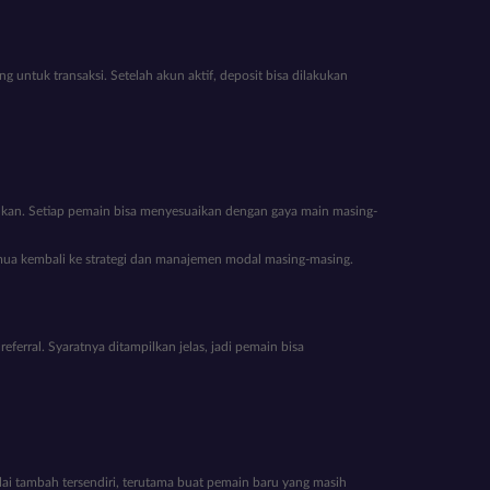
ng untuk transaksi. Setelah akun aktif, deposit bisa dilakukan
ainkan. Setiap pemain bisa menyesuaikan dengan gaya main masing-
emua kembali ke strategi dan manajemen modal masing-masing.
ferral. Syaratnya ditampilkan jelas, jadi pemain bisa
ilai tambah tersendiri, terutama buat pemain baru yang masih