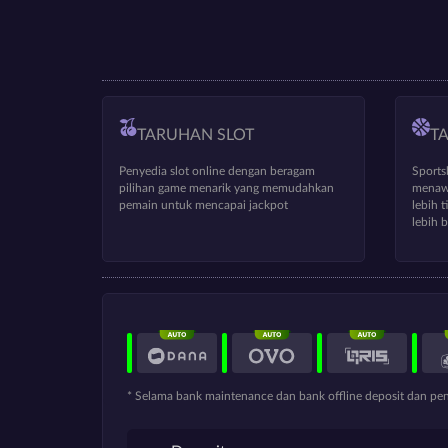
TARUHAN SLOT
T
Penyedia slot online dengan beragam
Sports
pilihan game menarik yang memudahkan
menawa
pemain untuk mencapai jackpot
lebih 
lebih 
* Selama bank maintenance dan bank offline deposit dan pen