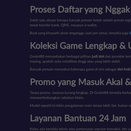
Proses Daftar yang Nggak 
Salah satu alasan kenapa banyak pemain betah adalah proses regi
lewat transfer bank, QRIS, maupun e-wallet.
Buat yang khawatir akses terganggu saat jam ramai, tersedia juga
l
Koleksi Game Lengkap & 
Goslot88 menyediakan berbagai pilihan
judi slot
dari provider te
masing, apakah suka volatilitas tinggi atau yang lebih stabil.
Banyak pemain menyebut beberapa game di sini sebagai
slot hoki
Promo yang Masuk Akal &
Tanpa promo, rasanya kurang lengkap. Di Goslot88 tersedia berb
mempertimbangkan sebelum klaim.
Model seperti ini bikin pengalaman main terasa lebih fair, bukan se
Layanan Bantuan 24 Jam
Kalau ada kendala teknis atau pertanyaan seputar transaksi, tim 