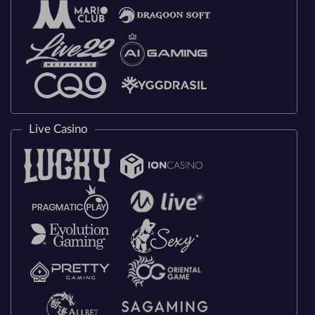
Live Casino