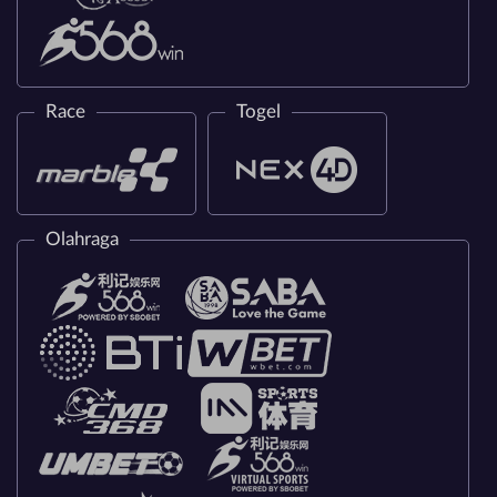
Race
Togel
Olahraga