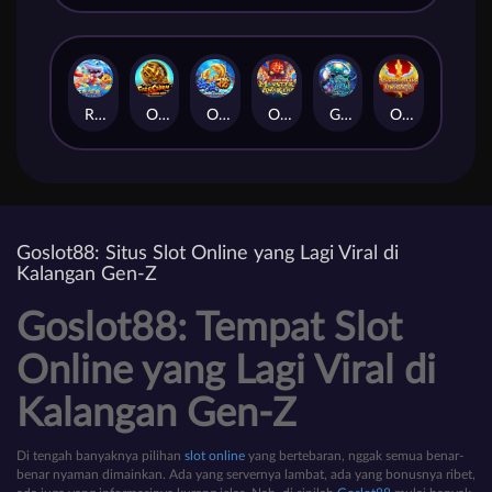
RED PACKET FISHING
OCEAN KING 2
OCEAN PROJECT
OCEAN KING 3
GALAXY WAR
OCEAN KING 4
Goslot88: Situs Slot Online yang Lagi Viral di
Kalangan Gen-Z
Goslot88: Tempat Slot
Online yang Lagi Viral di
Kalangan Gen-Z
Di tengah banyaknya pilihan
slot online
yang bertebaran, nggak semua benar-
benar nyaman dimainkan. Ada yang servernya lambat, ada yang bonusnya ribet,