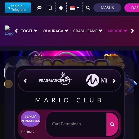
Main di
MASUK
DAF
Telegram
RACE
TOGEL
OLAHRAGA
CRASH GAME
ARCADE
PO
'
MARIO CLUB
SEMUA
PERMAINAN
FISHING