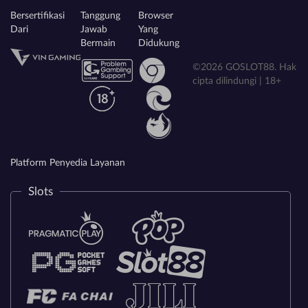
Bersertifikasi
Tanggung
Browser
Dari
Jawab
Yang
Bermain
Didukung
©2026 GOSLOT88. Hak
cipta dilindungi | 18+
Platform Penyedia Layanan
Slots