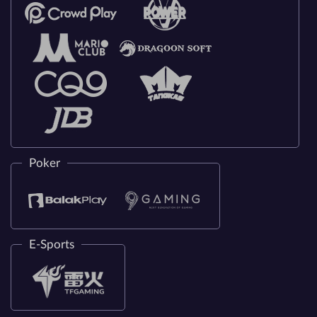
Poker
E-Sports