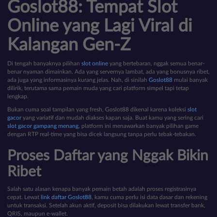
Goslot88: Tempat Slot
Online yang Lagi Viral di
Kalangan Gen-Z
Di tengah banyaknya pilihan
slot online
yang bertebaran, nggak semua benar-
benar nyaman dimainkan. Ada yang servernya lambat, ada yang bonusnya ribet,
ada juga yang informasinya kurang jelas. Nah, di sinilah
Goslot88
mulai banyak
dilirik, terutama sama pemain muda yang cari platform simpel tapi tetap
lengkap.
Bukan cuma soal tampilan yang fresh, Goslot88 dikenal karena koleksi
slot
gacor
yang variatif dan mudah diakses kapan saja. Buat kamu yang sering cari
slot gacor gampang menang
, platform ini menawarkan banyak pilihan game
dengan RTP real-time yang bisa dicek langsung tanpa perlu tebak-tebakan.
Proses Daftar yang Nggak Bikin
Ribet
Salah satu alasan kenapa banyak pemain betah adalah proses registrasinya
cepat. Lewat
link daftar Goslot88
, kamu cuma perlu isi data dasar dan rekening
untuk transaksi. Setelah akun aktif, deposit bisa dilakukan lewat transfer bank,
QRIS, maupun e-wallet.