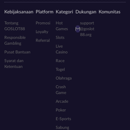
Kebijaksanaan
Platform
Kategori
Dukungan
Komunitas
Tentang
Promosi
Hot
support
GOSLOT88
Games
@goslot
Loyalty
88.org
Responsible
Slots
Referral
Gambling
Live
Pusat Bantuan
Casino
Syarat dan
Race
Ketentuan
Togel
Olahraga
Crash
Game
Arcade
Poker
E-Sports
Sabung