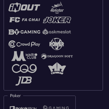
Poker