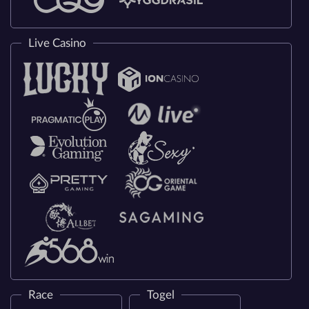
Live Casino
Race
Togel