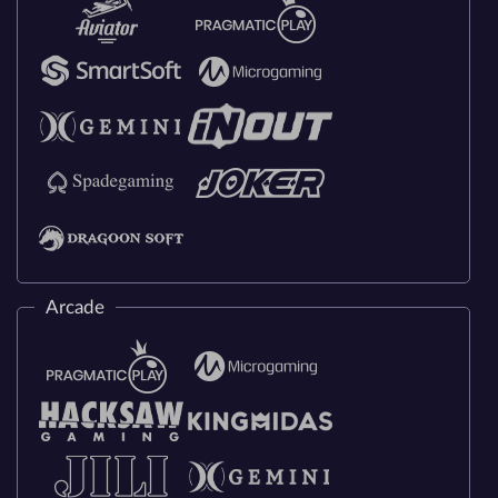
Arcade