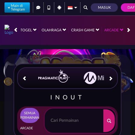
Main di
MASUK
DAF
Telegram
RACE
TOGEL
OLAHRAGA
CRASH GAME
ARCADE
PO
'
INOUT
SEMUA
PERMAINAN
ARCADE