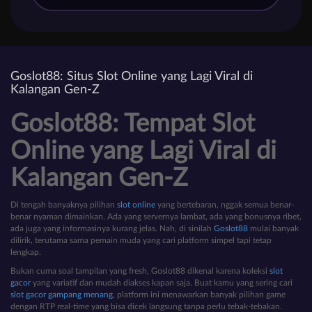
Goslot88: Situs Slot Online yang Lagi Viral di
Kalangan Gen-Z
Goslot88: Tempat Slot
Online yang Lagi Viral di
Kalangan Gen-Z
Di tengah banyaknya pilihan
slot online
yang bertebaran, nggak semua benar-
benar nyaman dimainkan. Ada yang servernya lambat, ada yang bonusnya ribet,
ada juga yang informasinya kurang jelas. Nah, di sinilah
Goslot88
mulai banyak
dilirik, terutama sama pemain muda yang cari platform simpel tapi tetap
lengkap.
Bukan cuma soal tampilan yang fresh, Goslot88 dikenal karena koleksi
slot
gacor
yang variatif dan mudah diakses kapan saja. Buat kamu yang sering cari
slot gacor gampang menang
, platform ini menawarkan banyak pilihan game
dengan RTP real-time yang bisa dicek langsung tanpa perlu tebak-tebakan.