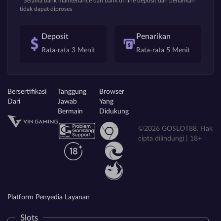
* Selama bank maintenance dan bank offline deposit dan penarikan
tidak dapat diproses
Deposit
Penarikan
Rata-rata 3 Menit
Rata-rata 5 Menit
Bersertifikasi
Tanggung
Browser
Dari
Jawab
Yang
Bermain
Didukung
©2026 GOSLOT88. Hak
cipta dilindungi | 18+
Platform Penyedia Layanan
Slots