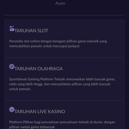
Ayam
TARUHAN SLOT
Penyedia slot online dengan beragam pilihan game menarik yang
memudahkan pemain untuk mencapai jackpot
TARUHAN OLAHRAGA
Sportsbook Gaming Platform Terbaik menawarkan lebih banyak game,
odds yang lebih tinggi, dan menyediakan pilihan yang lebih banyak
untuk pemain.
TARUHAN LIVE KASINO
Platform Pilihan bagi perusahaan-perusahaan terbaik di dunia, dengan
pilihan variasi game terbanyak