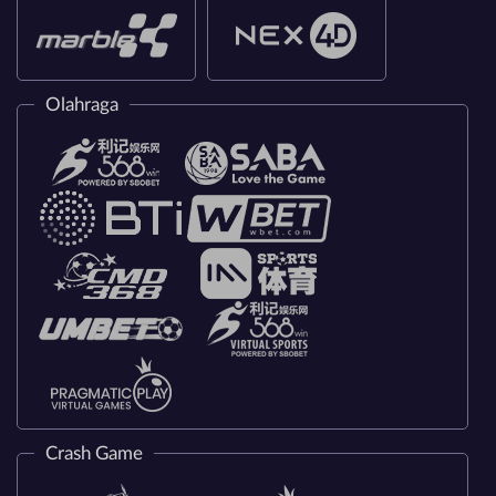
Olahraga
Crash Game