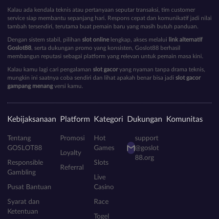
Kalau ada kendala teknis atau pertanyaan seputar transaksi, tim customer
service siap membantu sepanjang hari. Respons cepat dan komunikatif jadi nilai
tambah tersendiri, terutama buat pemain baru yang masih butuh panduan.
Dengan sistem stabil, pilihan
slot online
lengkap, akses melalui
link alternatif
Goslot88
, serta dukungan promo yang konsisten, Goslot88 berhasil
membangun reputasi sebagai platform yang relevan untuk pemain masa kini.
Kalau kamu lagi cari pengalaman
slot gacor
yang nyaman tanpa drama teknis,
mungkin ini saatnya coba sendiri dan lihat apakah benar bisa jadi
slot gacor
gampang menang
versi kamu.
Kebijaksanaan
Platform
Kategori
Dukungan
Komunitas
Tentang
Promosi
Hot
support
GOSLOT88
Games
@goslot
Loyalty
88.org
Responsible
Slots
Referral
Gambling
Live
Pusat Bantuan
Casino
Syarat dan
Race
Ketentuan
Togel