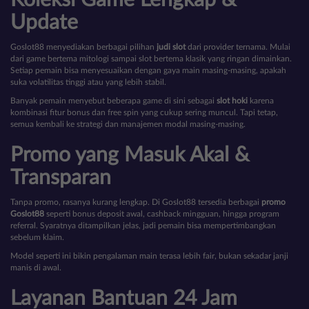
Update
Goslot88 menyediakan berbagai pilihan
judi slot
dari provider ternama. Mulai
dari game bertema mitologi sampai slot bertema klasik yang ringan dimainkan.
Setiap pemain bisa menyesuaikan dengan gaya main masing-masing, apakah
suka volatilitas tinggi atau yang lebih stabil.
Banyak pemain menyebut beberapa game di sini sebagai
slot hoki
karena
kombinasi fitur bonus dan free spin yang cukup sering muncul. Tapi tetap,
semua kembali ke strategi dan manajemen modal masing-masing.
Promo yang Masuk Akal &
Transparan
Tanpa promo, rasanya kurang lengkap. Di Goslot88 tersedia berbagai
promo
Goslot88
seperti bonus deposit awal, cashback mingguan, hingga program
referral. Syaratnya ditampilkan jelas, jadi pemain bisa mempertimbangkan
sebelum klaim.
Model seperti ini bikin pengalaman main terasa lebih fair, bukan sekadar janji
manis di awal.
Layanan Bantuan 24 Jam