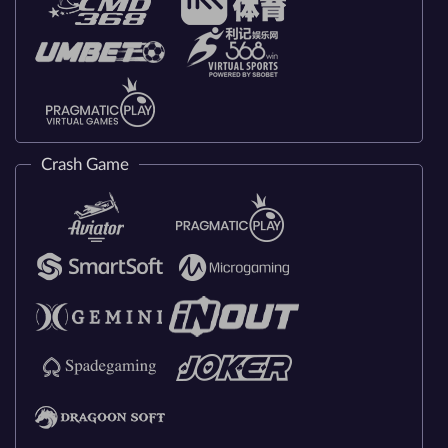
Crash Game