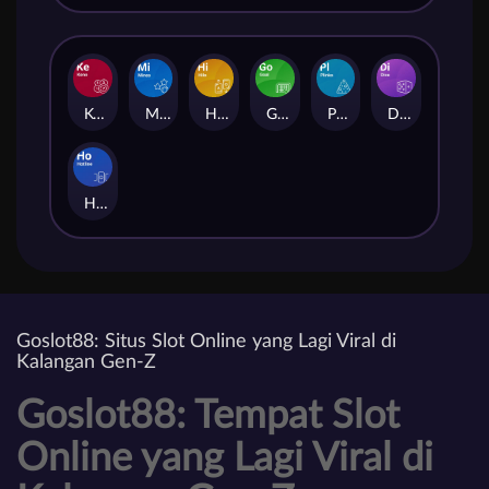
Keno
Mines
Hilo
Goal
Plinko
Dice
Hotline
Goslot88: Situs Slot Online yang Lagi Viral di
Kalangan Gen-Z
Goslot88: Tempat Slot
Online yang Lagi Viral di