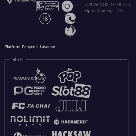
©2026 GOSLOT88. Hak
cipta dilindungi | 18+
Platform Penyedia Layanan
Slots