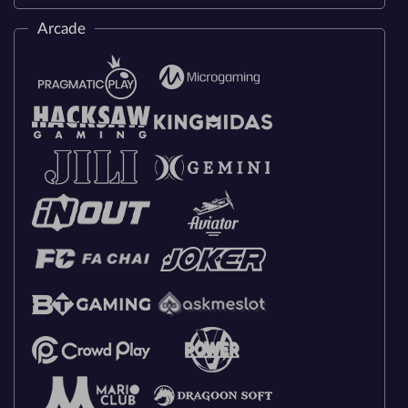
Arcade