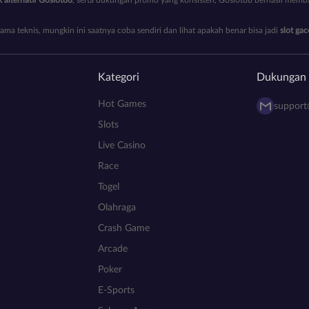
k alternatif Goslot88
, serta dukungan promo yang konsisten, Goslot88 berhasil memb
a teknis, mungkin ini saatnya coba sendiri dan lihat apakah benar bisa jadi
slot ga
Kategori
Dukungan
Hot Games
support
Slots
Live Casino
Race
Togel
Olahraga
Crash Game
Arcade
Poker
E-Sports