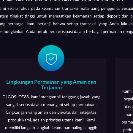
ami selalu fokus pada keamanan transaksi mata uang pengguna. Sesuai
istem tingkat tinggi untuk memastikan keamanan setiap deposit dan 
ang berharga, kami berjanji bahwa setiap transaksi yang Anda laku
emungkinkan Anda untuk berpartisipasi dalam berbagai permainan deng
Lingkungan Permainan yang Aman dan
Terjamin
Kami 
Di GOSLOT88, kami mengambil tanggung jawab yang
sega
sangat serius dalam menangani setiap permainan.
biasa
Lingkungan yang aman dan private, dan integritas
manu
produk kami, adalah prioritas utama kami. Kami
perma
memiliki langkah-langkah keamanan paling canggih
perl