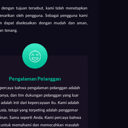
 dengan tujuan tersebut, kami telah menetapkan
penarikan oleh pengguna. Sebagai pengguna kami
kan dapat diselesaikan dengan mudah dan aman,
an tenang.
Pengalaman Pelanggan
percaya bahwa pengalaman pelanggan adalah
lanya, dan tim dukungan pelanggan yang luar
 adalah inti dari kepercayaan itu. Kami adalah
sia, tetapi yang terpeting adalah penggemar
inan. Sama seperti Anda. Kami percaya bahwa
u untuk memahami dan memecahkan masalah