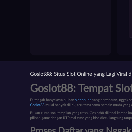
Goslot88: Situs Slot Online yang Lagi Viral
Goslot88: Tempat Slot
Di tengah banyaknya pilihan
slot online
yang bertebaran, nggak se
Goslot88
mulai banyak dilirik, terutama sama pemain muda yang ca
Bukan cuma soal tampilan yang fresh, Goslot88 dikenal karena ko
pilihan game dengan RTP real-time yang bisa dicek langsung tanp
Proses Daftar yang Nggak 