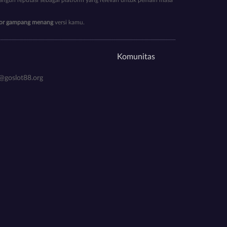
angun reputasi sebagai platform yang relevan untuk pemain masa
cor gampang menang
versi kamu.
Komunitas
@goslot88.org