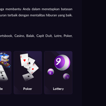
i juga membantu Anda dalam menetapkan batasan
ran terbaik dengan mentalitas hiburan yang baik.
sbook, Casino, Balak, Capit Duit, Lotre, Poker,
de
Poker
Lottery