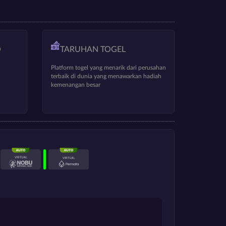
O
TARUHAN TOGEL
Platform togel yang menarik dari perusahan
terbaik di dunia yang menawarkan hadiah
kemenangan besar