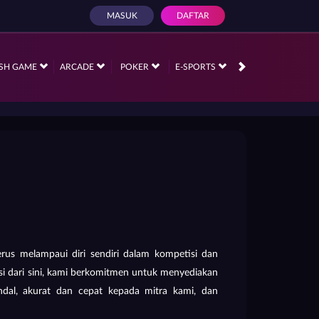
MASUK
DAFTAR
SH GAME
ARCADE
POKER
E-SPORTS
SABUNG AYAM
rus melampaui diri sendiri dalam kompetisi dan
rasi dari sini, kami berkomitmen untuk menyediakan
dal, akurat dan cepat kepada mitra kami, dan