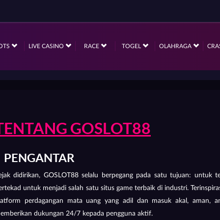
OTS
LIVE CASINO
RACE
TOGEL
OLAHRAGA
CRA
TENTANG GOSLOT88
PENGANTAR
ejak didirikan, GOSLOT88 selalu berpegang pada satu tujuan: untuk te
ertekad untuk menjadi salah satu situs game terbaik di industri. Terinspi
latform perdagangan mata uang yang adil dan masuk akal, aman, an
emberikan dukungan 24/7 kepada pengguna aktif.