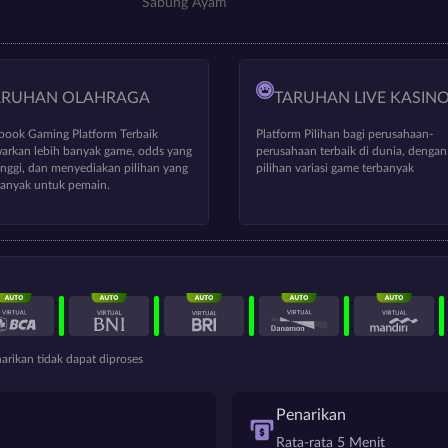
Sabung Ayam
ARUHAN OLAHRAGA
TARUHAN LIVE KASIN
book Gaming Platform Terbaik
Platform Pilihan bagi perusahaan-
rkan lebih banyak game, odds yang
perusahaan terbaik di dunia, dengan
tinggi, dan menyediakan pilihan yang
pilihan variasi game terbanyak
banyak untuk pemain.
arikan tidak dapat diproses
Penarikan
Rata-rata 5 Menit