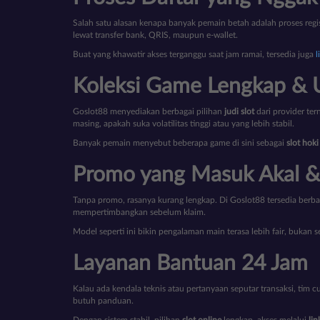
Salah satu alasan kenapa banyak pemain betah adalah proses regi
lewat transfer bank, QRIS, maupun e-wallet.
Buat yang khawatir akses terganggu saat jam ramai, tersedia juga
l
Koleksi Game Lengkap & 
Goslot88 menyediakan berbagai pilihan
judi slot
dari provider te
masing, apakah suka volatilitas tinggi atau yang lebih stabil.
Banyak pemain menyebut beberapa game di sini sebagai
slot hoki
Promo yang Masuk Akal &
Tanpa promo, rasanya kurang lengkap. Di Goslot88 tersedia berb
mempertimbangkan sebelum klaim.
Model seperti ini bikin pengalaman main terasa lebih fair, bukan se
Layanan Bantuan 24 Jam
Kalau ada kendala teknis atau pertanyaan seputar transaksi, tim 
butuh panduan.