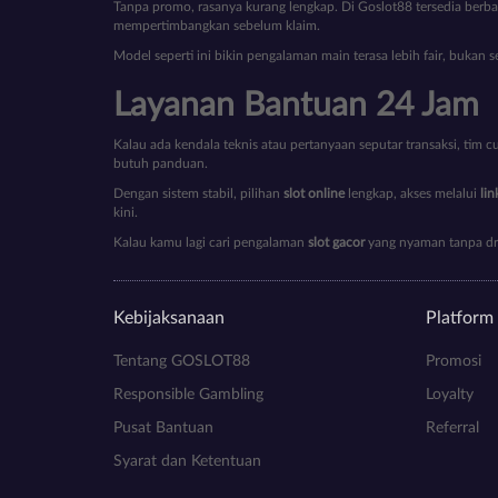
Tanpa promo, rasanya kurang lengkap. Di Goslot88 tersedia berb
mempertimbangkan sebelum klaim.
Model seperti ini bikin pengalaman main terasa lebih fair, bukan se
Layanan Bantuan 24 Jam
Kalau ada kendala teknis atau pertanyaan seputar transaksi, tim 
butuh panduan.
Dengan sistem stabil, pilihan
slot online
lengkap, akses melalui
lin
kini.
Kalau kamu lagi cari pengalaman
slot gacor
yang nyaman tanpa dram
Kebijaksanaan
Platform
Tentang GOSLOT88
Promosi
Responsible Gambling
Loyalty
Pusat Bantuan
Referral
Syarat dan Ketentuan