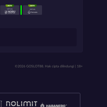
©2026 GOSLOT88. Hak cipta dilindungi | 18+