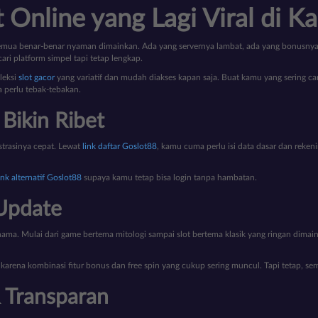
 Online yang Lagi Viral di 
mua benar-benar nyaman dimainkan. Ada yang servernya lambat, ada yang bonusnya rib
ri platform simpel tapi tetap lengkap.
leksi
slot gacor
yang variatif dan mudah diakses kapan saja. Buat kamu yang sering ca
a perlu tebak-tebakan.
Bikin Ribet
strasinya cepat. Lewat
link daftar Goslot88
, kamu cuma perlu isi data dasar dan rekeni
ink alternatif Goslot88
supaya kamu tetap bisa login tanpa hambatan.
Update
rnama. Mulai dari game bertema mitologi sampai slot bertema klasik yang ringan dim
karena kombinasi fitur bonus dan free spin yang cukup sering muncul. Tapi tetap, s
 Transparan