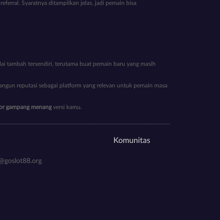
ferral. Syaratnya ditampilkan jelas, jadi pemain bisa
ilai tambah tersendiri, terutama buat pemain baru yang masih
angun reputasi sebagai platform yang relevan untuk pemain masa
cor gampang menang
versi kamu.
Komunitas
@goslot88.org