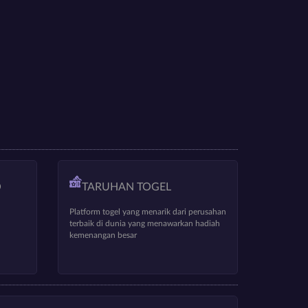
O
TARUHAN TOGEL
Platform togel yang menarik dari perusahan
terbaik di dunia yang menawarkan hadiah
kemenangan besar