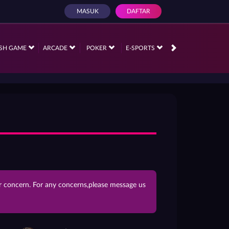
MASUK
DAFTAR
SH GAME
ARCADE
POKER
E-SPORTS
SABUNG AYAM
ur concern. For any concerns,please message us