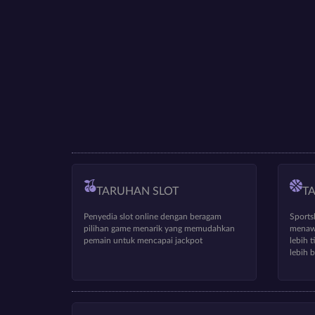
TARUHAN SLOT
T
Penyedia slot online dengan beragam
Sports
pilihan game menarik yang memudahkan
menawa
pemain untuk mencapai jackpot
lebih 
lebih 