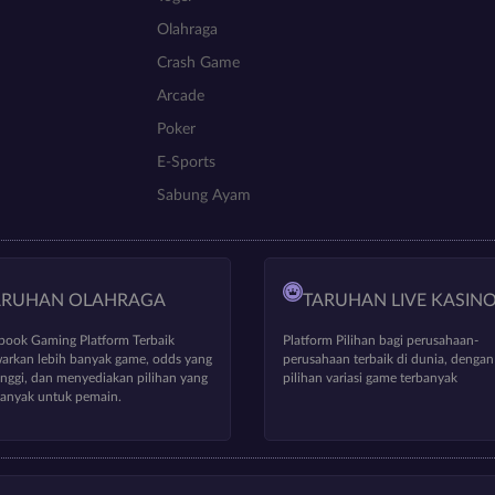
Olahraga
Crash Game
Arcade
Poker
E-Sports
Sabung Ayam
ARUHAN OLAHRAGA
TARUHAN LIVE KASIN
book Gaming Platform Terbaik
Platform Pilihan bagi perusahaan-
rkan lebih banyak game, odds yang
perusahaan terbaik di dunia, dengan
tinggi, dan menyediakan pilihan yang
pilihan variasi game terbanyak
banyak untuk pemain.