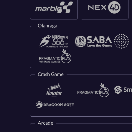
Olahraga
Crash Game
Arcade